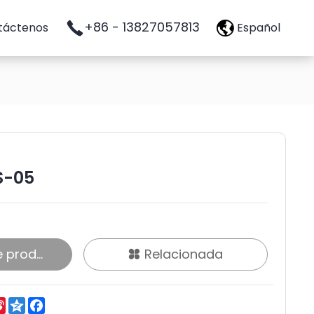
+86 - 13827057813
táctenos
Español
S-05
roducto
Relacionada
eChat
Sina
Qzone
Facebook
Weibo