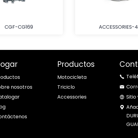
CGF-CG169
ACCESSORIES-4
ogar
Productos
Cont
Telé
roductos
Motocicleta
Corr
obre nosotros
Triciclo
atalogar
Accessories
Siti
log
Añad
DURU
ontáctenos
GUA