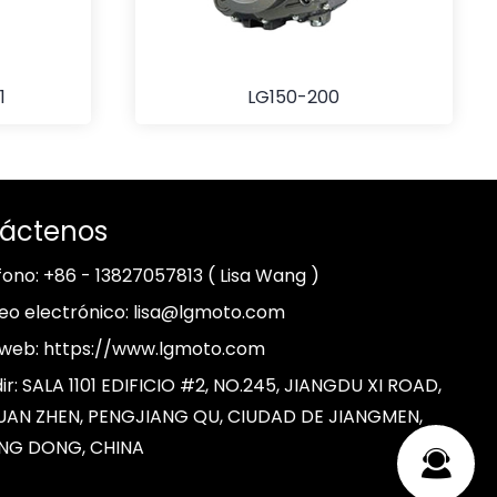
1
LG150-200
áctenos
fono: +86 - 13827057813 ( Lisa Wang )
eo electrónico: lisa@lgmoto.com
o web: https://www.lgmoto.com
ir: SALA 1101 EDIFICIO #2, NO.245, JIANGDU XI ROAD,
AN ZHEN, PENGJIANG QU, CIUDAD DE JIANGMEN,
NG DONG, CHINA