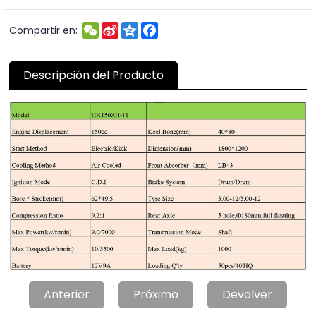
WeChat
Sina
Qzone
Facebook
Compartir en:
Weibo
Descripción del Producto
Anterior
Próximo
Devolver