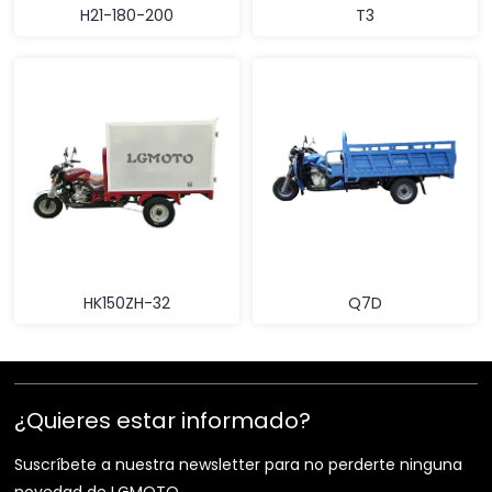
H21-180-200
T3
HK150ZH-32
Q7D
¿Quieres estar informado?
Suscríbete a nuestra newsletter para no perderte ninguna
novedad de LGMOTO